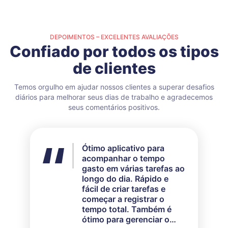
DEPOIMENTOS – EXCELENTES AVALIAÇÕES
Confiado por todos os tipos
de clientes
Temos orgulho em ajudar nossos clientes a superar desafios
diários para melhorar seus dias de trabalho e agradecemos
seus comentários positivos.
Ótimo aplicativo para
Um excelente aplicativo
Ótimo aplicativo para
acompanhar o tempo
de controle. Cobro por
registrar o tempo, perfeito
gasto em várias tarefas ao
hora e este app torna
para o meu pequeno
longo do dia. Rápido e
muito mais fácil manter o
negócio. Sou uma
fácil de criar tarefas e
controle disso.
tricoteira de tear e uso o
começar a registrar o
TrackingTime para
tempo total. Também é
registrar todas as minhas
ótimo para gerenciar o
horas de trabalho, o que