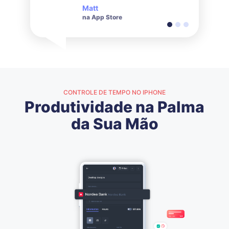
tempo gasto por um
me ajuda a precificar
Matt
Steve
Maddie
grupo em um projeto.
melhor meus produtos.
na App Store
na App Store
na App Store
Ótimo trabalho no app!
CONTROLE DE TEMPO NO IPHONE
Produtividade na Palma
da Sua Mão