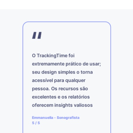
O TrackingTime foi
extremamente prático de usar;
m o
O
seu design simples o torna
nir
m
acessível para qualquer
c
pessoa. Os recursos são
h
. A
f
excelentes e os relatórios
lhas
E
oferecem insights valiosos
sobre a minha própria
A
Emmanuella
-
Sonografista
a
produtividade.
4
5
/ 5