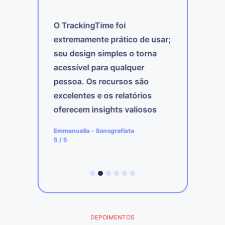
O TrackingTime foi
extremamente prático de usar;
m o
O
seu design simples o torna
nir
m
acessível para qualquer
c
pessoa. Os recursos são
h
. A
f
excelentes e os relatórios
lhas
E
oferecem insights valiosos
sobre a minha própria
A
Emmanuella
-
Sonografista
a
produtividade.
4
5
/ 5
DEPOIMENTOS