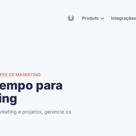
Academy
Produto
Integraçõe
PES DE MARKETING
Tempo para
ing
keting e projetos, gerencie os