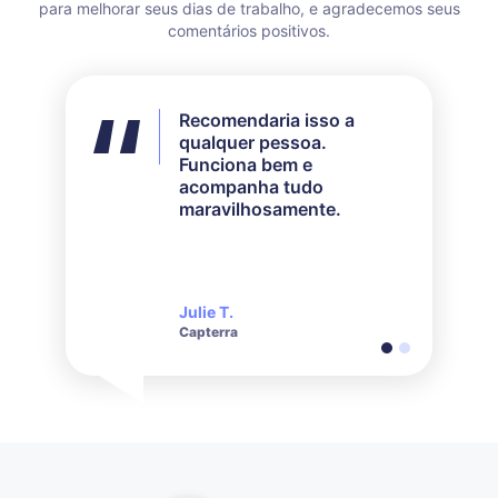
para melhorar seus dias de trabalho, e agradecemos seus
comentários positivos.
Recomendaria isso a
Uma das grandes forças
qualquer pessoa.
do Tracking Time é a
Funciona bem e
grande variedade de
acompanha tudo
maneiras pelas quais os
maravilhosamente.
usuários podem registrar
suas horas: aplicativo
móvel e desktop, web,
extensão de navegador,
guia do Teams, etc. Outra
Julie T.
David S.
é seu poderoso gerador
Capterra
G2.com
de relatórios.