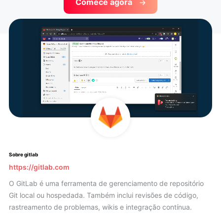
Comece agora
Sobre gitlab
https://gitlab.com
O GitLab é uma ferramenta de gerenciamento de repositório
Git local ou hospedada. Também inclui revisões de código,
rastreamento de problemas, wikis e integração contínua.