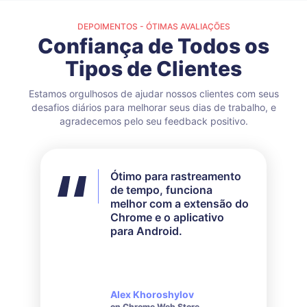
DEPOIMENTOS - ÓTIMAS AVALIAÇÕES
Confiança de Todos os
Tipos de Clientes
Estamos orgulhosos de ajudar nossos clientes com seus
desafios diários para melhorar seus dias de trabalho, e
agradecemos pelo seu feedback positivo.
Ótimo para rastreamento
Eu não utilizei todos os
de tempo, funciona
recursos disponíveis, mas
melhor com a extensão do
para as minhas
Chrome e o aplicativo
necessidades funcionou
para Android.
perfeitamente. O
atendimento ao cliente
deles é muito responsivo
e educado quando se
trata de consultas feitas.
Alex Khoroshylov
Salvador Carranza
on Chrome Web Store
on Chrome Web Store