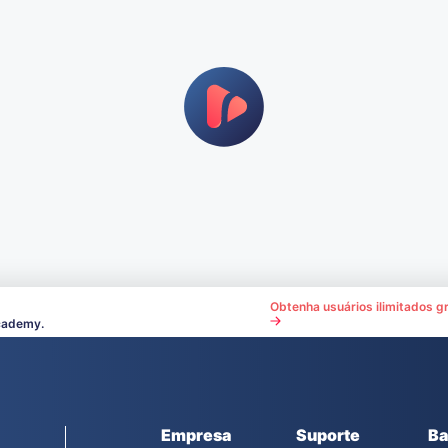
Obtenha usuários ilimitados gr
cademy.
Empresa
Suporte
Ba