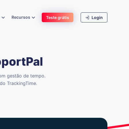
s
Recursos
Teste grátis
Login
portPal
com
gestão
de tempo.
 do TrackingTime.