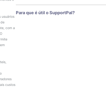
Para que é útil o SupportPal?
 usuários
 de
nte, com a
 O
rmite
sem
teis,
ão
radores
ais custos