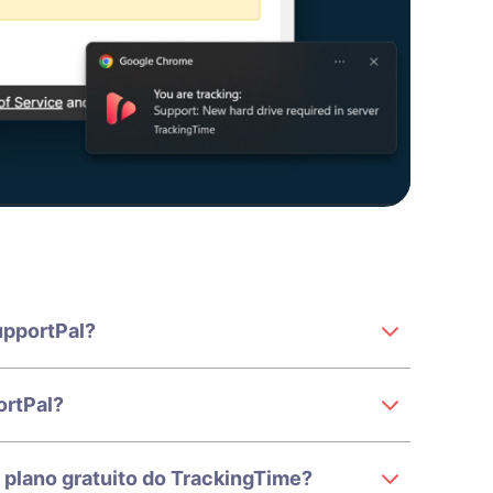
upportPal?
ortPal?
plano gratuito do TrackingTime?