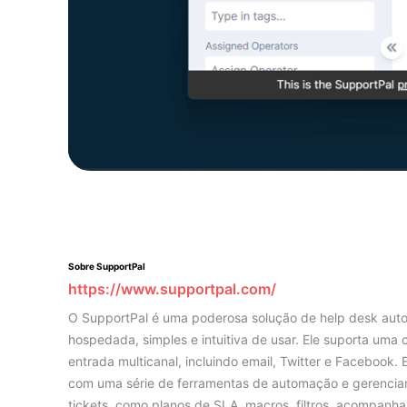
Sobre SupportPal
https://www.supportpal.com/
O SupportPal é uma poderosa solução de help desk auto
hospedada, simples e intuitiva de usar. Ele suporta uma 
entrada multicanal, incluindo email, Twitter e Facebook. 
com uma série de ferramentas de automação e gerenci
tickets, como planos de SLA, macros, filtros, acompanh