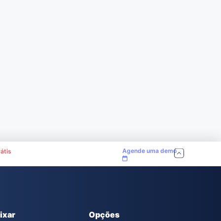
Agende uma demo
átis
ixar
Opções