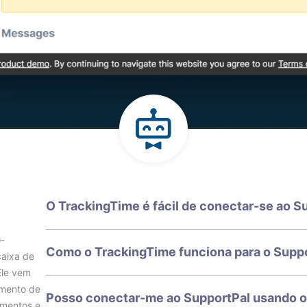
O TrackingTime é fácil de conectar-se ao S
-
Como o TrackingTime funciona para o Supp
caixa de
Ele vem
amento de
Posso conectar-me ao SupportPal usando o 
amentos e