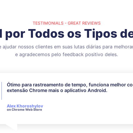
TESTIMONIALS - GREAT REVIEWS
l por Todos os Tipos de
ajudar nossos clientes em suas lutas diárias para melhorar
e agradecemos pelo feedback positivo deles.
Ótimo para rastreamento de tempo, funciona melhor c
Não usei todos os recursos disponíveis, mas para as m
extensão Chrome mais o aplicativo Android.
necessidades, funcionou perfeitamente. O atendimento
cliente deles é muito responsivo e educado quando se t
consultas feitas.
Alex Khoroshylov
on Chrome Web Store
Salvador Carranza
on Chrome Web Store