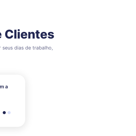
 Clientes
 seus dias de trabalho,
om a
inhas
 ao
rata de