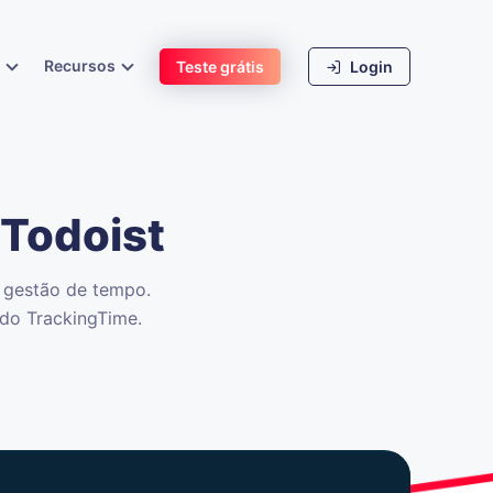
s
Recursos
Teste grátis
Login
Todoist
 gestão de tempo.
 do TrackingTime.