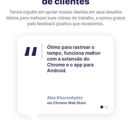
de clientes
Temos orgulho em apoiar nossos clientes em seus desafios
diários para melhorar suas rotinas de trabalho, e somos gratos
pelo feedback positivo que recebemos.
Ótimo para rastrear o
Não usei todos os
tempo, funciona melhor
recursos disponíveis, mas
com a extensão do
atendeu perfeitamente às
Chrome e o app para
minhas necessidades. O
Android.
suporte ao cliente é muito
ágil e educado ao
responder às solicitações.
Alex Khoroshylov
Salvador Carranza
em Chrome Web Store
em Chrome Web Store