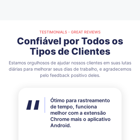
TESTIMONIALS - GREAT REVIEWS
Confiável por Todos os
Tipos de Clientes
Estamos orgulhosos de ajudar nossos clientes em suas lutas
diárias para melhorar seus dias de trabalho, e agradecemos
pelo feedback positivo deles.
Ótimo para rastreamento
Não usei todos os
de tempo, funciona
recursos disponíveis, mas
melhor com a extensão
para as minhas
Chrome mais o aplicativo
necessidades, funcionou
Android.
perfeitamente. O
atendimento ao cliente
deles é muito responsivo