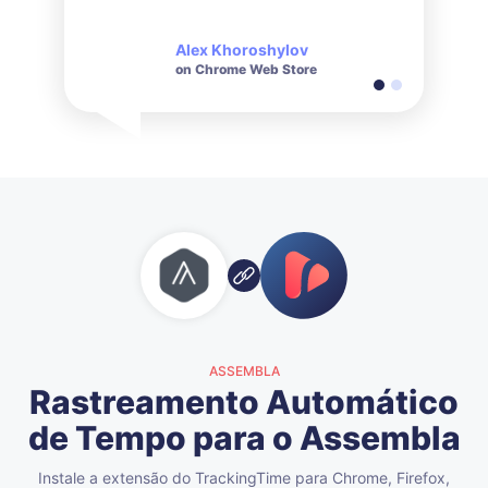
e educado quando se
trata de consultas feitas.
Alex Khoroshylov
Salvador Carranza
on Chrome Web Store
on Chrome Web Store
ASSEMBLA
Rastreamento Automático
de Tempo para o Assembla
Instale a extensão do TrackingTime para Chrome, Firefox,