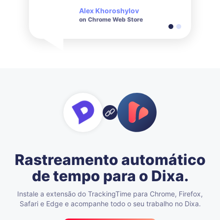
de consultas feitas.
Alex Khoroshylov
Salvador Carranza
on Chrome Web Store
on Chrome Web Store
Rastreamento automático
de tempo para o Dixa.
Instale a extensão do TrackingTime para Chrome, Firefox,
Safari e Edge e acompanhe todo o seu trabalho no Dixa.