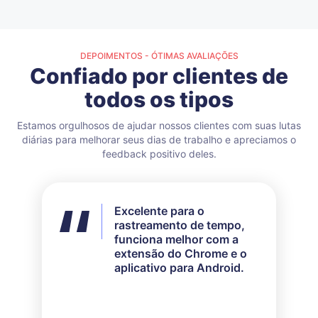
DEPOIMENTOS - ÓTIMAS AVALIAÇÕES
Confiado por clientes de
todos os tipos
Estamos orgulhosos de ajudar nossos clientes com suas lutas
diárias para melhorar seus dias de trabalho e apreciamos o
feedback positivo deles.
Excelente para o
Não utilizei todos os
rastreamento de tempo,
recursos disponíveis, mas
funciona melhor com a
para as minhas
extensão do Chrome e o
necessidades, funcionou
aplicativo para Android.
perfeitamente. O serviço
de atendimento ao cliente
é muito responsivo e
educado quando se trata