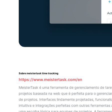
Sobre meistertask time tracking
https://www.meistertask.com/en
MeisterTask é uma ferramenta de gerenciamento de tare
projetos baseada na web que é perfeita para o gerencia
de projetos. Interfaces lindamente projetadas, funcional
intuitiva e integrações perfeitas com outras ferramentas
uma escolha lógica para equipes de projetos. A ferramen