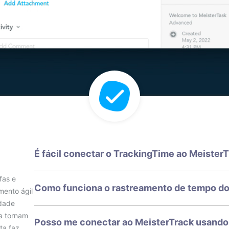
É fácil conectar o TrackingTime ao Meister
fas e
Como funciona o rastreamento de tempo do
mento ágil
idade
 a tornam
Posso me conectar ao MeisterTrack usando 
ta faz