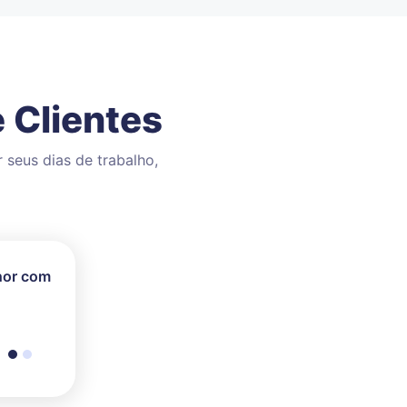
 Clientes
 seus dias de trabalho,
hor com
 as
ço de
cado