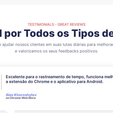
TESTIMONIALS - GREAT REVIEWS
l por Todos os Tipos de
ajudar nossos clientes em suas lutas diárias para melhorar
e valorizamos os seus feedbacks positivos.
Excelente para o rastreamento de tempo, funciona mel
Eu não utilizei todos os recursos disponíveis, mas para
a extensão do Chrome e o aplicativo para Android.
minhas necessidades funcionou perfeitamente. O servi
atendimento ao cliente deles é muito responsivo e edu
quando se trata de consultas feitas.
Alex Khoroshylov
on Chrome Web Store
Salvador Carranza
on Chrome Web Store