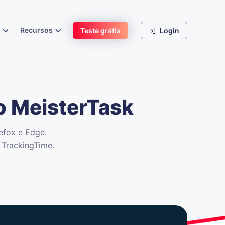
s
Recursos
Teste grátis
Login
o MeisterTask
efox e Edge.
 TrackingTime.