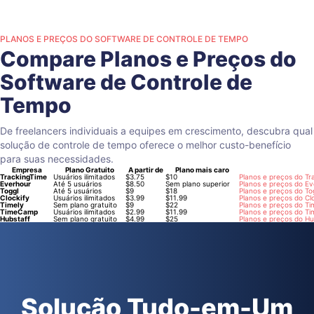
PLANOS E PREÇOS DO SOFTWARE DE CONTROLE DE TEMPO
Compare Planos e Preços do
Software de Controle de
Tempo
De freelancers individuais a equipes em crescimento, descubra qual
solução de controle de tempo oferece o melhor custo-benefício
para suas necessidades.
Empresa
Plano Gratuito
A partir de
Plano mais caro
TrackingTime
Usuários ilimitados
$3.75
$10
Planos e preços do Tr
Everhour
Até 5 usuários
$8.50
Sem plano superior
Planos e preços do E
Toggl
Até 5 usuários
$9
$18
Planos e preços do To
Clockify
Usuários ilimitados
$3.99
$11.99
Planos e preços do Cl
Timely
Sem plano gratuito
$9
$22
Planos e preços do Ti
TimeCamp
Usuários ilimitados
$2.99
$11.99
Planos e preços do 
Hubstaff
Sem plano gratuito
$4.99
$25
Planos e preços do Hu
Solução Tudo-em-Um