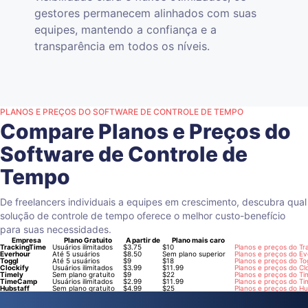
gestores permanecem alinhados com suas
equipes, mantendo a confiança e a
transparência em todos os níveis.
PLANOS E PREÇOS DO SOFTWARE DE CONTROLE DE TEMPO
Compare Planos e Preços do
Software de Controle de
Tempo
De freelancers individuais a equipes em crescimento, descubra qual
solução de controle de tempo oferece o melhor custo-benefício
para suas necessidades.
Empresa
Plano Gratuito
A partir de
Plano mais caro
TrackingTime
Usuários ilimitados
$3.75
$10
Planos e preços do Tr
Everhour
Até 5 usuários
$8.50
Sem plano superior
Planos e preços do E
Toggl
Até 5 usuários
$9
$18
Planos e preços do To
Clockify
Usuários ilimitados
$3.99
$11.99
Planos e preços do Cl
Timely
Sem plano gratuito
$9
$22
Planos e preços do Ti
TimeCamp
Usuários ilimitados
$2.99
$11.99
Planos e preços do 
Hubstaff
Sem plano gratuito
$4.99
$25
Planos e preços do Hu