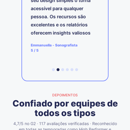
seu design simples o torna
nir
m
acessível para qualquer
c
pessoa. Os recursos são
h
. A
f
excelentes e os relatórios
lhas
E
oferecem insights valiosos
sobre a minha própria
A
Emmanuella
-
Sonografista
a
produtividade.
4
5
/ 5
DEPOIMENTOS
Confiado por equipes de
todos os tipos
4,7/5 no G2 · 117 avaliações verificadas · Reconhecido
em todas as temporadas como High Performer e