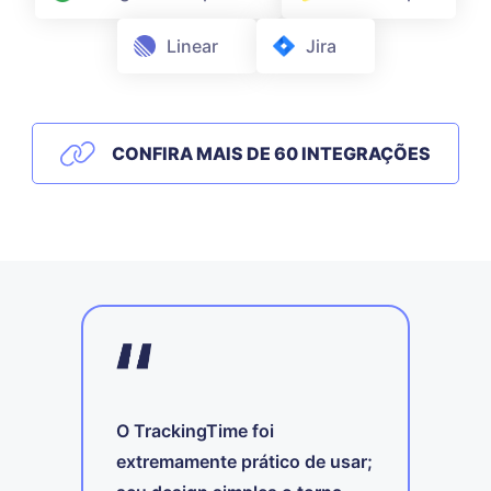
Linear
Jira
CONFIRA MAIS DE 60 INTEGRAÇÕES
O TrackingTime foi
extremamente prático de usar;
m o
O