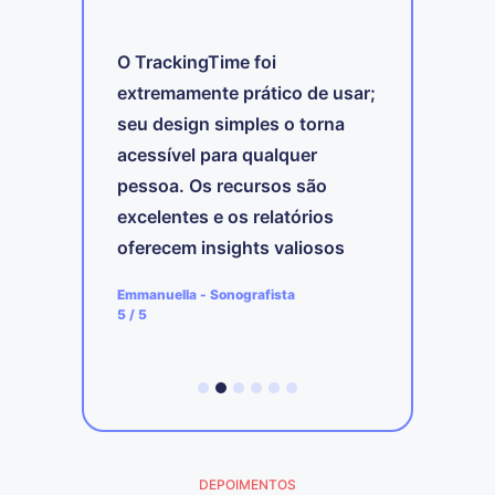
O TrackingTime foi
extremamente prático de usar;
m o
O
seu design simples o torna
nir
m
acessível para qualquer
c
pessoa. Os recursos são
h
. A
f
excelentes e os relatórios
lhas
E
oferecem insights valiosos
sobre a minha própria
A
Emmanuella
-
Sonografista
a
produtividade.
4
5
/ 5
DEPOIMENTOS