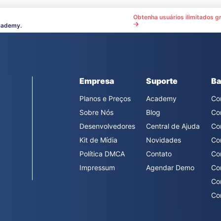
Obtenha usuários ilimitados gr
cademy.
Empresa
Suporte
Ba
Planos e Preços
Academy
Co
Sobre Nós
Blog
Co
Desenvolvedores
Central de Ajuda
Co
Kit de Mídia
Novidades
Co
Política DMCA
Contato
Co
Impressum
Agendar Demo
Co
Co
Co