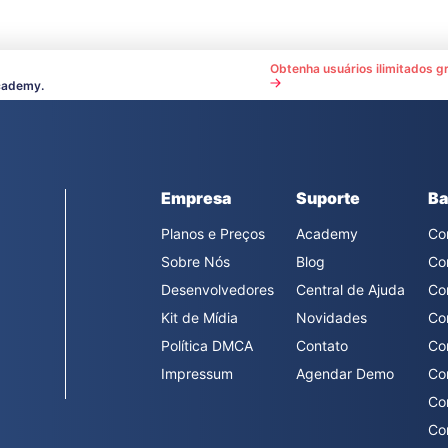
Obtenha usuários ilimitados gr
cademy.
Empresa
Suporte
Ba
Planos e Preços
Academy
Co
Sobre Nós
Blog
Co
Desenvolvedores
Central de Ajuda
Co
Kit de Mídia
Novidades
Co
Política DMCA
Contato
Co
Impressum
Agendar Demo
Co
Co
Co