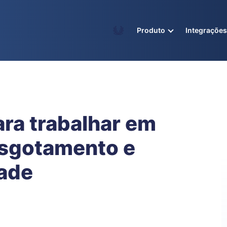
Academy
Produto
Integraçõe
ara trabalhar em
esgotamento e
ade